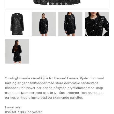
Smuk glimtende vævet kjole fra Second Female. Kjolen har rund
hals og er gennemknappet med store dekorative sølvfarvede
knapper. Derudover har den to påsyede brystlommer med knap
samt to stiklommer med skjulte lynlåse i siderne. Den har lange
ærmer, er med glimmertråd og skinnende pailetter.
Farve: sort
Kvalitet: 100% polyester