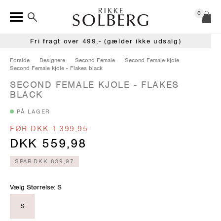
0
Fri fragt over 499,- (gælder ikke udsalg)
Forside
Designere
Second Female
Second Female kjole
Second Female kjole - Flakes black
SECOND FEMALE KJOLE - FLAKES
BLACK
PÅ LAGER
FØR DKK 1.399,95
DKK 559,98
SPAR
DKK 839,97
Vælg Størrelse: S
S