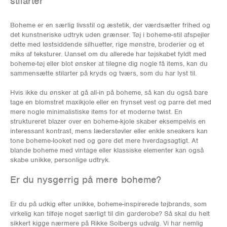
stilarter
Boheme er en særlig livsstil og æstetik, der værdsætter frihed og
det kunstneriske udtryk uden grænser. Tøj i boheme-stil afspejler
dette med løstsiddende silhuetter, rige mønstre, broderier og et
miks af teksturer. Uanset om du allerede har tøjskabet fyldt med
boheme-tøj eller blot ønsker at tilegne dig nogle få items, kan du
sammensætte stilarter på kryds og tværs, som du har lyst til.
Hvis ikke du ønsker at gå all-in på boheme, så kan du også bare
tage en blomstret maxikjole eller en frynset vest og parre det med
mere nogle minimalistiske items for et moderne twist. En
struktureret blazer over en boheme-kjole skaber eksempelvis en
interessant kontrast, mens læderstøvler eller enkle sneakers kan
tone boheme-looket ned og gøre det mere hverdagsagtigt. At
blande boheme med vintage eller klassiske elementer kan også
skabe unikke, personlige udtryk.
Er du nysgerrig på mere boheme?
Er du på udkig efter unikke, boheme-inspirerede tøjbrands, som
virkelig kan tilføje noget særligt til din garderobe? Så skal du helt
sikkert kigge nærmere på Rikke Solbergs udvalg. Vi har nemlig