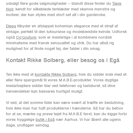
udvalgt flere gode valgmuligheder – blandt disse finder du
Tapis
Noir
, kendt for silkebløde tørklæder med skønne mønstre og
motiver, der kan styles med stort set alt i din garderobe.
Diega
tilbyder en afslappet bohemian elegance med et strejf af
vintage, perfekt til den luksuriøse og modebevidste kvinde. Udforsk
også
Co'couture
, som er mesterlige i at kombinere nordisk
minimalisme med fransk sensualitet og chik. Du har altså rig
mulighed for at finde noget tøj, der falder i din smag.
Kontakt Rikke Solberg, eller besøg os i Egå
Tøv ikke med at
kontakte Rikke Solberg
, hvis du sidder inde med et
eller flere spørgsmål til vores M.A.B.E-produkter. Vores dygtige
medarbejdere sidder klar ved telefonen og tastaturet, så dine
henvendelser kan besvares hurtigst muligt.
Vi ved, at det somme tider kan være svært at træffe en beslutning,
hvis ikke man har haft produkterne i hænderne. Så har du behov
for at se, mærke og prøve tøjet fra M.A.B.E først, kan du kigge forbi
vores hyggelige
butik i Egå
nær Aarhus. Vi har åbent alle ugens
dage, undtagen søndag.