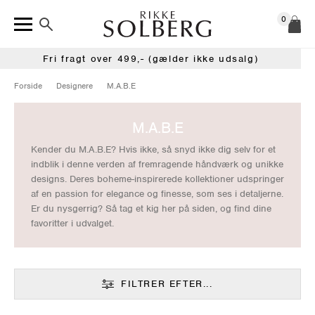
0
Fri fragt over 499,- (gælder ikke udsalg)
Forside
Designere
M.A.B.E
M.A.B.E
Kender du M.A.B.E? Hvis ikke, så snyd ikke dig selv for et
indblik i denne verden af fremragende håndværk og unikke
designs. Deres boheme-inspirerede kollektioner udspringer
af en passion for elegance og finesse, som ses i detaljerne.
Er du nysgerrig? Så tag et kig her på siden, og find dine
favoritter i udvalget.
FILTRER EFTER...