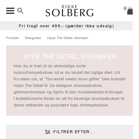
0
Fri fragt over 499,- (gælder ikke udsalg)
Forside
Designere
Hype The Detail strømper
HYPE THE DETAIL STRØMPER
Hvis du er træt af de almindelige sorte
nylonstrømpebukser, så er du landet det rigtige sted. Ud
fra idéen om, at ”The world needs more glitter” blev brandet
Hype The Detail til. De designer strømpebukser,
glimmerstrømper og tights til den modebevidste forbruger.
I kollektionerne finder du alt fra farverige strømpebukser til
deres velkendte og populære logo strømpebukser.
FILTRER EFTER...