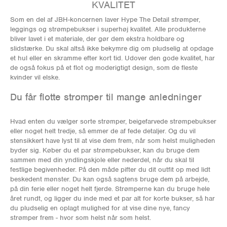
KVALITET
Som en del af JBH-koncernen laver Hype The Detail strømper,
leggings og strømpebukser i superhøj kvalitet. Alle produkterne
bliver lavet i et materiale, der gør dem ekstra holdbare og
slidstærke. Du skal altså ikke bekymre dig om pludselig at opdage
et hul eller en skramme efter kort tid. Udover den gode kvalitet, har
de også fokus på et flot og moderigtigt design, som de fleste
kvinder vil elske.
Du får flotte strømper til mange anledninger
Hvad enten du vælger sorte strømper, beigefarvede strømpebukser
eller noget helt tredje, så emmer de af fede detaljer. Og du vil
stensikkert have lyst til at vise dem frem, når som helst muligheden
byder sig. Køber du et par strømpebukser, kan du bruge dem
sammen med din yndlingskjole eller nederdel, når du skal til
festlige begivenheder. På den måde pifter du dit outfit op med lidt
beskedent mønster. Du kan også sagtens bruge dem på arbejde,
på din ferie eller noget helt fjerde. Strømperne kan du bruge hele
året rundt, og ligger du inde med et par alt for korte bukser, så har
du pludselig en oplagt mulighed for at vise dine nye, fancy
strømper frem - hvor som helst når som helst.