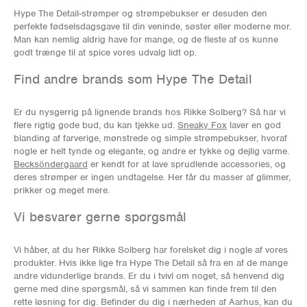
Hype The Detail-strømper og strømpebukser er desuden den
perfekte fødselsdagsgave til din veninde, søster eller moderne mor.
Man kan nemlig aldrig have for mange, og de fleste af os kunne
godt trænge til at spice vores udvalg lidt op.
Find andre brands som Hype The Detail
Er du nysgerrig på lignende brands hos Rikke Solberg? Så har vi
flere rigtig gode bud, du kan tjekke ud.
Sneaky Fox
laver en god
blanding af farverige, mønstrede og simple strømpebukser, hvoraf
nogle er helt tynde og elegante, og andre er tykke og dejlig varme.
Becksöndergaard
er kendt for at lave sprudlende accessories, og
deres strømper er ingen undtagelse. Her får du masser af glimmer,
prikker og meget mere.
Vi besvarer gerne spørgsmål
Vi håber, at du her Rikke Solberg har forelsket dig i nogle af vores
produkter. Hvis ikke lige fra Hype The Detail så fra en af de mange
andre vidunderlige brands. Er du i tvivl om noget, så henvend dig
gerne med dine spørgsmål, så vi sammen kan finde frem til den
rette løsning for dig. Befinder du dig i nærheden af Aarhus, kan du