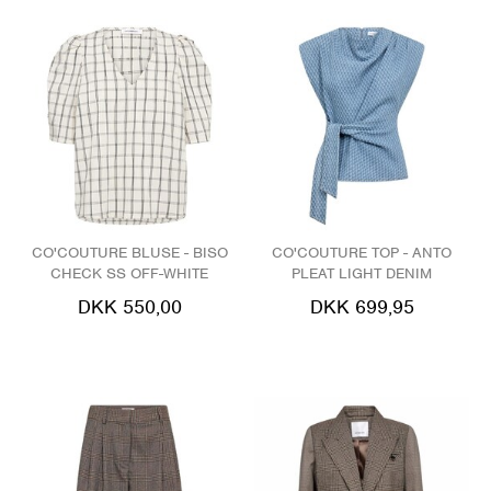
CO'COUTURE BLUSE - BISO
CO'COUTURE TOP - ANTO
CHECK SS OFF-WHITE
PLEAT LIGHT DENIM
DKK 550,00
DKK 699,95