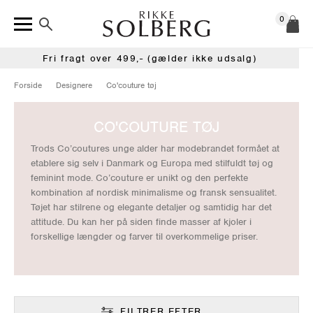
0
Fri fragt over 499,- (gælder ikke udsalg)
Forside
Designere
Co'couture tøj
CO'COUTURE TØJ
Trods Co’coutures unge alder har modebrandet formået at
etablere sig selv i Danmark og Europa med stilfuldt tøj og
feminint mode. Co’couture er unikt og den perfekte
kombination af nordisk minimalisme og fransk sensualitet.
Tøjet har stilrene og elegante detaljer og samtidig har det
attitude. Du kan her på siden finde masser af kjoler i
forskellige længder og farver til overkommelige priser.
FILTRER EFTER...