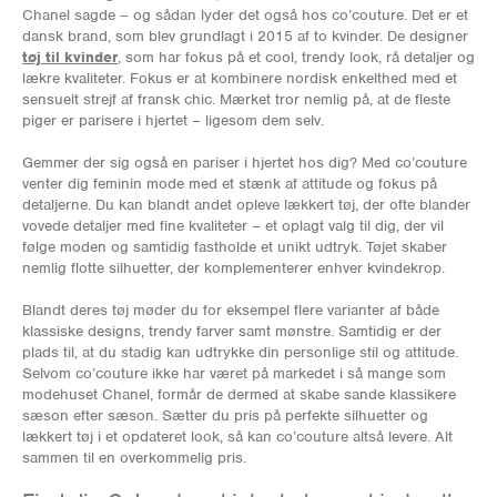
Chanel sagde – og sådan lyder det også hos co’couture. Det er et
dansk brand, som blev grundlagt i 2015 af to kvinder. De designer
tøj til kvinder
, som har fokus på et cool, trendy look, rå detaljer og
lækre kvaliteter. Fokus er at kombinere nordisk enkelthed med et
sensuelt strejf af fransk chic. Mærket tror nemlig på, at de fleste
piger er parisere i hjertet – ligesom dem selv.
Gemmer der sig også en pariser i hjertet hos dig? Med co’couture
venter dig feminin mode med et stænk af attitude og fokus på
detaljerne. Du kan blandt andet opleve lækkert tøj, der ofte blander
vovede detaljer med fine kvaliteter – et oplagt valg til dig, der vil
følge moden og samtidig fastholde et unikt udtryk. Tøjet skaber
nemlig flotte silhuetter, der komplementerer enhver kvindekrop.
Blandt deres tøj møder du for eksempel flere varianter af både
klassiske designs, trendy farver samt mønstre. Samtidig er der
plads til, at du stadig kan udtrykke din personlige stil og attitude.
Selvom co’couture ikke har været på markedet i så mange som
modehuset Chanel, formår de dermed at skabe sande klassikere
sæson efter sæson. Sætter du pris på perfekte silhuetter og
lækkert tøj i et opdateret look, så kan co’couture altså levere. Alt
sammen til en overkommelig pris.