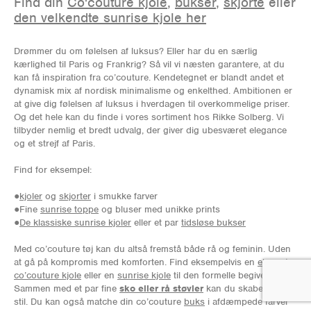
Find din
Co'couture kjole
,
bukser
,
skjorte
eller
den velkendte sunrise kjole her
Drømmer du om følelsen af luksus? Eller har du en særlig
kærlighed til Paris og Frankrig? Så vil vi næsten garantere, at du
kan få inspiration fra co’couture. Kendetegnet er blandt andet et
dynamisk mix af nordisk minimalisme og enkelthed. Ambitionen er
at give dig følelsen af luksus i hverdagen til overkommelige priser.
Og det hele kan du finde i vores sortiment hos Rikke Solberg. Vi
tilbyder nemlig et bredt udvalg, der giver dig ubesværet elegance
og et strejf af Paris.
Find for eksempel:
●
kjoler
og
skjorter
i smukke farver
●Fine
sunrise toppe
og bluser med unikke prints
●
De klassiske sunrise kjoler
eller et par
tidsløse bukser
Med co’couture tøj kan du altså fremstå både rå og feminin. Uden
at gå på kompromis med komforten. Find eksempelvis en
elegant
co’couture kjole
eller en
sunrise kjole
til den formelle begivenhed.
Sammen med et par fine
sko eller rå støvler
kan du skabe en unik
stil. Du kan også matche din co’couture
buks
i afdæmpede farver