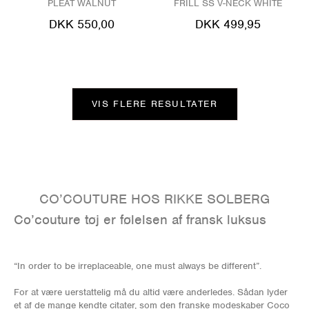
PLEAT WALNUT
FRILL SS V-NECK WHITE
DKK 550,00
DKK 499,95
VIS FLERE RESULTATER
CO’COUTURE HOS RIKKE SOLBERG
Co’couture tøj er følelsen af fransk luksus
“In order to be irreplaceable, one must always be different”.
For at være uerstattelig må du altid være anderledes. Sådan lyder
et af de mange kendte citater, som den franske modeskaber Coco