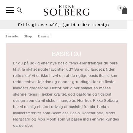
0
Fri fragt over 499,- (gælder ikke udsalg)
Forside
Shop
Basistøj
BASISTØJ
Er du på udkig efter nye basic items eller trænger du bare
til at få skiftet nogle favoritter ud? Så er du landet på den
rette side! Vi er ikke i tvivl om at de rigtige basis items, kan
redde enhver tøjkrise og danner grundlaget for de fleste
kvinders garderobe. Derfor har vi her samlet en masse
skønne items i lækker kvalitet, god pasform og tidsløst
design som du vil elske i mange år. Her hos Rikke Solberg
har vi nemlig et stort udvalg af basistøj fra bla. Lækre
kvalitetsmærker som Seamless Basic, Rosemunde, Mads
Nørgaard og Mos Mosh som vil passe ind i enhver kvindes
garderobe.