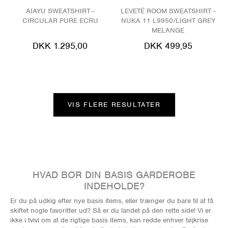
AIAYU SWEATSHIRT -
LEVETÉ ROOM SWEATSHIRT -
CIRCULAR PURE ECRU
NUKA 11 L9950/LIGHT GREY
MELANGE
DKK 1.295,00
DKK 499,95
VIS FLERE RESULTATER
HVAD BØR DIN BASIS GARDEROBE
INDEHOLDE?
Er du på udkig efter nye basis items, eller trænger du bare til at få
skiftet nogle favoritter ud? Så er du landet på den rette side! Vi er
ikke i tvivl om at de rigtige basis items, kan redde enhver tøjkrise