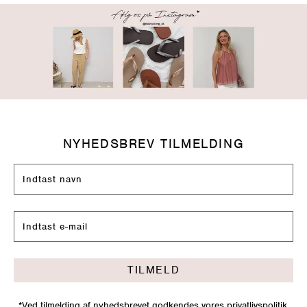
NYHEDSBREV TILMELDING
TILMELD
*Ved tilmelding af nyhedsbrevet godkendes vores
privatlivspolitik
.