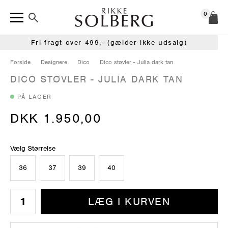
0
Fri fragt over 499,- (gælder ikke udsalg)
Forside
Designere
Dico
Dico støvler - Julia dark tan
DICO STØVLER - JULIA DARK TAN
PÅ LAGER
DKK 1.950,00
Vælg Størrelse
36
37
39
40
LÆG I KURVEN