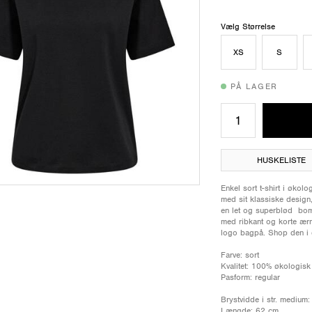
Vælg Størrelse
XS
S
PÅ LAGER
HUSKELISTE
Enkel sort t-shirt i økol
med sit klassiske design,
en let og superblød bomu
med ribkant og korte ærm
logo bagpå. Shop den i 
Farve: sort
Kvalitet: 100% økologis
Pasform: regular
Brystvidde i str. medium
Længde: 62 cm