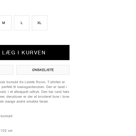
M
L
XL
LÆG I KURVEN
ØNSKELISTE
ogisk bomuld fra Leveté Room. T-shirten er
 perfekt til basisgarderoben. Den er lavet i
ld, i et afslappet udtryk. Den har rund hals
er, derudover er der et broderet tone i tone
de mange andre smukke farver.
k bomuld
: 102 cm