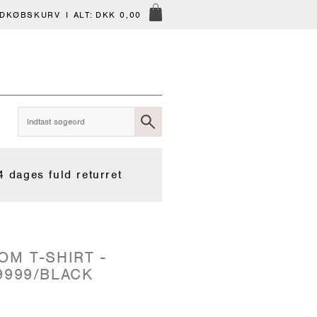
NDKØBSKURV
I ALT:
DKK 0,00
4 dages fuld returret
OM T-SHIRT -
9999/BLACK