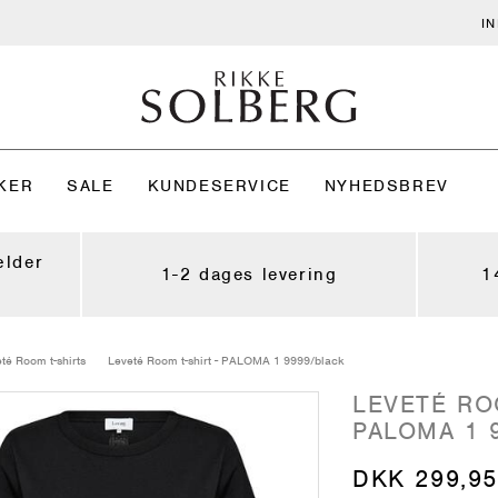
I
KER
SALE
KUNDESERVICE
NYHEDSBREV
ælder
1-2 dages levering
1
té Room t-shirts
Leveté Room t-shirt - PALOMA 1 9999/black
LEVETÉ RO
PALOMA 1 
DKK 299,95