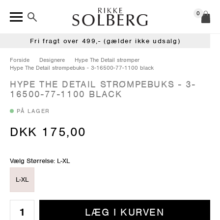
0
Fri fragt over 499,- (gælder ikke udsalg)
Forside
Designere
Hype The Detail strømper
Hype The Detail strømpebuks - 3-16500-77-1100 black
HYPE THE DETAIL STRØMPEBUKS - 3-
16500-77-1100 BLACK
PÅ LAGER
DKK 175,00
Vælg Størrelse: L-XL
L-XL
LÆG I KURVEN