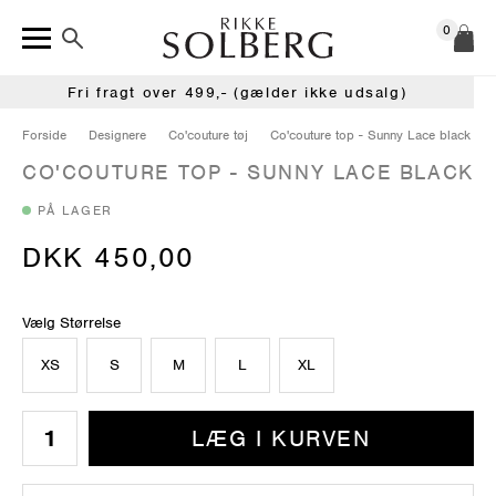
0
Fri fragt over 499,- (gælder ikke udsalg)
Forside
Designere
Co'couture tøj
Co'couture top - Sunny Lace black
CO'COUTURE TOP - SUNNY LACE BLACK
PÅ LAGER
DKK 450,00
Vælg Størrelse
XS
S
M
L
XL
LÆG I KURVEN