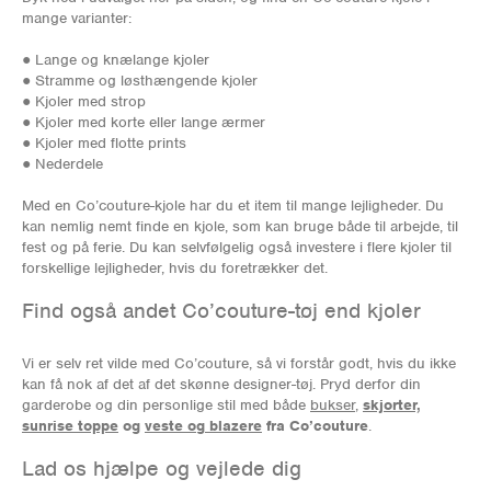
mange varianter:
● Lange og knælange kjoler
● Stramme og løsthængende kjoler
● Kjoler med strop
● Kjoler med korte eller lange ærmer
● Kjoler med flotte prints
● Nederdele
Med en Co’couture-kjole har du et item til mange lejligheder. Du
kan nemlig nemt finde en kjole, som kan bruge både til arbejde, til
fest og på ferie. Du kan selvfølgelig også investere i flere kjoler til
forskellige lejligheder, hvis du foretrækker det.
Find også andet Co’couture-tøj end kjoler
Vi er selv ret vilde med Co’couture, så vi forstår godt, hvis du ikke
kan få nok af det af det skønne designer-tøj. Pryd derfor din
garderobe og din personlige stil med både
bukser
,
skjorter,
sunrise toppe
og
veste og blazere
fra Co’couture
.
Lad os hjælpe og vejlede dig