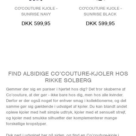
CO'COUTURE KJOLE -
CO'COUTURE KJOLE -
SUNRISE NAVY
SUNRISE BLACK
DKK 599,95
DKK 599,95
FIND ALSIDIGE CO’COUTURE-KJOLER HOS
RIKKE SOLBERG
Gemmer der sig en pariser i hjertet hos dig? Det tror skaberne af
Co’couture, at der gør - ikke bare hos dig, men hos alle kvinder.
Derfor er der også noget for enhver smag i kollektionerne, og det
samme gør sig gældende i udvalget af kjoler. Du kan blandt andet
opleve kjoler med helt simple udtryk, kjoler med et sensuelt strejf,
og kjoler med smukke silhuetter der komplementerer mange
forskellige kropstyper.
Dyk ned i udvalget her på siden, og find en Co’couture-kjole i