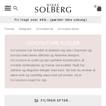
0
Fri fragt over 499,- (gælder ikke udsalg)
Forside
Designere
Co'couture tøj
Co’couture kjoler
CO’COUTURE KJOLER
Co’couture har formået at etablere sig selv i Danmark og
Europa med deres stilfulde og feminine designs.
Co’couture er unikt og den perfekte kombination af
nordisk minimalisme og fransk sensualitet. Tøjet har
stilrene og elegante detaljer med kant. Så hvis du ønsker at
være unik og samtidig være med på moden, så er
Co’couture noget for dig.
FILTRER EFTER...