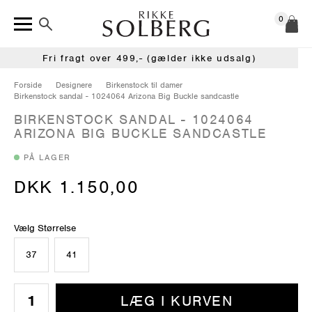
0
Fri fragt over 499,- (gælder ikke udsalg)
Forside
Designere
Birkenstock til damer
Birkenstock sandal - 1024064 Arizona Big Buckle sandcastle
BIRKENSTOCK SANDAL - 1024064
ARIZONA BIG BUCKLE SANDCASTLE
PÅ LAGER
DKK 1.150,00
Vælg Størrelse
37
41
LÆG I KURVEN