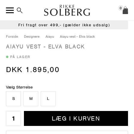
0
Fri fragt over 499,- (gælder ikke udsalg)
Forside
Designere
Aiayu
Aiayu vest - Elva black
AIAYU VEST - ELVA BLACK
PÅ LAGER
DKK 1.895,00
Vælg Størrelse
S
M
L
LÆG I KURVEN