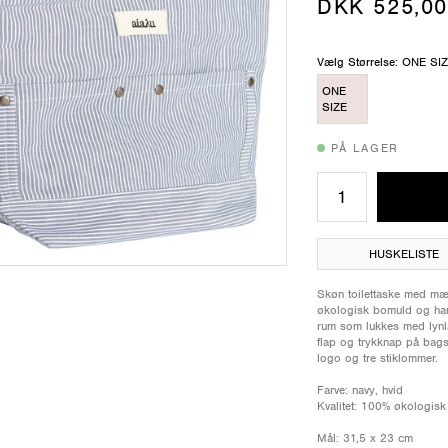
DKK 525,00
Vælg Størrelse: ONE SI
ONE
SIZE
PÅ LAGER
HUSKELISTE
Skøn toilettaske med mælk
økologisk bomuld og har 
rum som lukkes med lynl
flap og trykknap på bags
logo og tre stiklommer.
Farve: navy, hvid
Kvalitet: 100% økologis
Mål: 31,5 x 23 cm