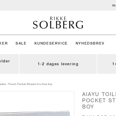
I
KER
SALE
KUNDESERVICE
NYHEDSBREV
ælder
1-2 dages levering
1
ttaske - Pouch Pocket Striped mix blue boy
AIAYU TOI
POCKET ST
BOY