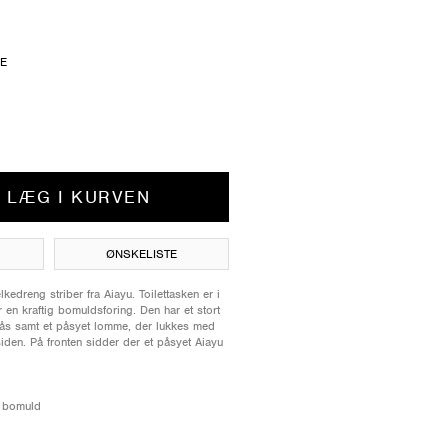
ZE
LÆG I KURVEN
ØNSKELISTE
edreng striber fra Aiayu. Toilettasken er i
en kraftig bomuldsforing. Den har et stort
ås samt et påsyet lomme, der lukkes med
iden. På fronten sidder der et påsyet Aiayu
k bomuld