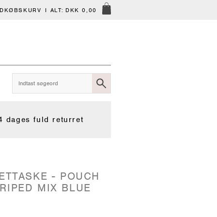
NDKØBSKURV
I ALT:
DKK 0,00
4 dages fuld returret
LETTASKE - POUCH
RIPED MIX BLUE