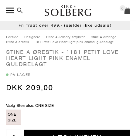
0
Fri fragt over 499,- (gælder ikke udsalg)
Forside
Designere
Stine A Jewlery smykker
Stine A øreringe
Stine A ørestik - 1181 Petit Love Heart light pink enamel guldbelagt
STINE A ØRESTIK - 1181 PETIT LOVE
HEART LIGHT PINK ENAMEL
GULDBELAGT
PÅ LAGER
DKK 209,00
Vælg Størrelse: ONE SIZE
ONE
SIZE