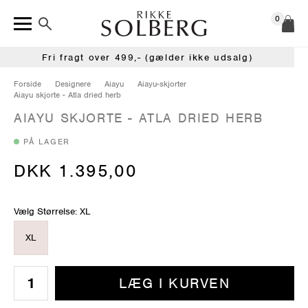
0
Fri fragt over 499,- (gælder ikke udsalg)
Forside
Designere
Aiayu
Aiayu-skjorter
Aiayu skjorte - Atla dried herb
AIAYU SKJORTE - ATLA DRIED HERB
PÅ LAGER
DKK 1.395,00
Vælg Størrelse: XL
XL
LÆG I KURVEN