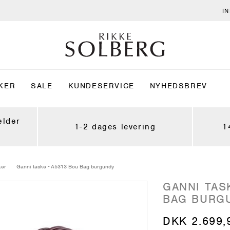
I
KER
SALE
KUNDESERVICE
NYHEDSBREV
ælder
1-2 dages levering
1
ker
Ganni taske - A5313 Bou Bag burgundy
GANNI TAS
BAG BURG
DKK 2.699,