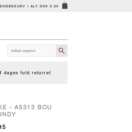
NDKØBSKURV
I ALT:
DKK 0,00
4 dages fuld returret
KE - A5313 BOU
UNDY
95