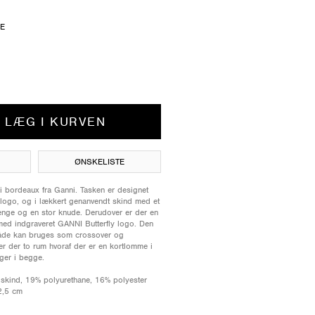
ZE
LÆG I KURVEN
ØNSKELISTE
 i bordeaux fra Ganni. Tasken er designet
y logo, og i lækkert genanvendt skind med et
renge og en stor knude. Derudover er der en
 med indgraveret GANNI Butterfly logo. Den
både kan bruges som crossover og
er der to rum hvoraf der er en kortlomme i
ger i begge.
 skind, 19% polyurethane, 16% polyester
2,5 cm