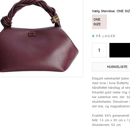
Vælg Størrelse: ONE SI
ONE
SIZE
PÅ LAGER
HUSKELISTE
Elegant sekskantet taske
med tone i tone Butterfl
håndflettet håndtag af st
firkantet guld metal ring
har justerbar rem, der 
skuldertaske. Derudover 
det ene, og magnetluknin
Kvalitet: 65% genanvendt
Mål: 14 cm x 30 cm x 1
Skulderrem: 52 cm