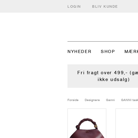
LOGIN
BLIV KUNDE
NYHEDER
SHOP
MÆR
Fri fragt over 499,- (g
ikke udsalg)
Forside
Designere
Ganni
GANNI tas