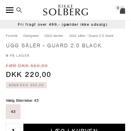
0
Fri fragt over 499,- (gælder ikke udsalg)
Forside
Designere
UGG-støvler
UGG såler - Guard 2.0 black
UGG SÅLER - GUARD 2.0 BLACK
PÅ LAGER
FØR DKK 550,00
DKK 220,00
SPAR
DKK 330,00
Vælg Størrelse: 43
43
LÆG I KURVEN