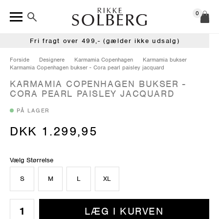
0
Fri fragt over 499,- (gælder ikke udsalg)
Forside
Designere
Karmamia Copenhagen
Karmamia bukser
Karmamia Copenhagen bukser - Cora pearl paisley jacquard
KARMAMIA COPENHAGEN BUKSER -
CORA PEARL PAISLEY JACQUARD
PÅ LAGER
DKK 1.299,95
Vælg Størrelse
S
M
L
XL
LÆG I KURVEN