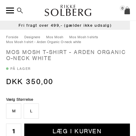
0
Fri fragt over 499,- (gælder ikke udsalg)
Forside
Designere
Mos Mosh
Mos Mosh t-shirts
Mos Mosh t-shirt - Arden Organic O-neck white
MOS MOSH T-SHIRT - ARDEN ORGANIC
O-NECK WHITE
PÅ LAGER
DKK 350,00
Vælg Størrelse
M
L
LÆG I KURVEN