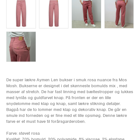
De super lækre Aymen Len bukser i smuk rosa nuance fra Mos
Mosh. Bukserne er designet i det skønneste bomulds mix , med
masser af stretch. De har fast linning med bæltestropper og lukkes
med lynlås og guldfarvet knap. På fronten er der en lille
snydelomme med klap og knap, samt lækre stikning detaljer.
Bagpå har de to lommer med klap og dekorativ knap. De går en
smule ind forneden og er fine med et lille opsmøg. Denne lækre
farve er et must have til forårsgarderoben.
Farve: støvet rosa
Kvalitet: 70% bomuld, 20% polyamide, 8% viscose, 2% elastane