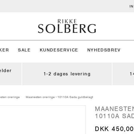
I
KER
SALE
KUNDESERVICE
NYHEDSBREV
ælder
1-2 dages levering
1
sten øreringe
Maanesten øreringe - 10110A Sada guldbelagt
MAANESTEN
10110A SA
DKK 450,00