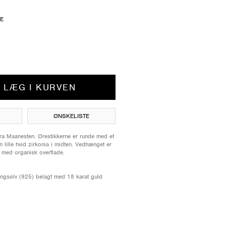
ZE
LÆG I KURVEN
ØNSKELISTE
fra Maanesten. Ørestikkerne er runde med et
n lille hvid zirkonia i midten. Vedhænget er
r med organisk overflade.
lingsølv (925) belagt med 18 karat guld