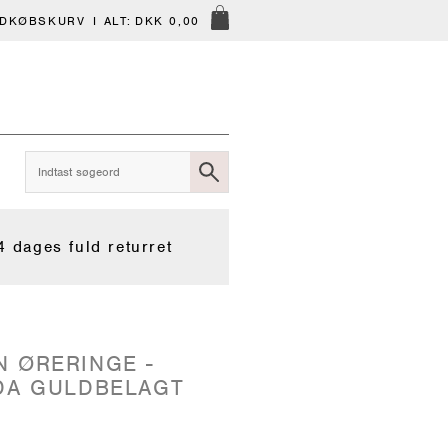
NDKØBSKURV
I ALT:
DKK 0,00
4 dages fuld returret
 ØRERINGE -
DA GULDBELAGT