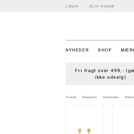
LOGIN
BLIV KUNDE
NYHEDER
SHOP
MÆR
Fri fragt over 499,- (g
ikke udsalg)
Forside
Designere
Maanesten
Maane