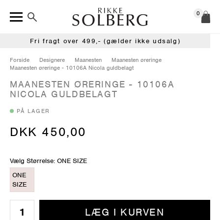
0
Fri fragt over 499,- (gælder ikke udsalg)
Forside
Designere
Maanesten
Maanesten øreringe
Maanesten øreringe - 10106A Nicola guldbelagt
MAANESTEN ØRERINGE - 10106A
NICOLA GULDBELAGT
PÅ LAGER
DKK 450,00
Vælg Størrelse: ONE SIZE
ONE
SIZE
LÆG I KURVEN