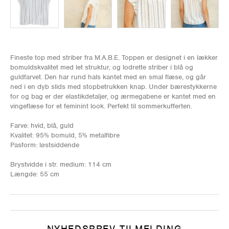
Fineste top med striber fra M.A.B.E. Toppen er designet i en lækker
bomuldskvalitet med let struktur, og lodrette striber i blå og
guldfarvet. Den har rund hals kantet med en smal flæse, og går
ned i en dyb slids med stopbetrukken knap. Under bærestykkerne
for og bag er der elastikdetaljer, og ærmegabene er kantet med en
vingeflæse for et feminint look. Perfekt til sommerkufferten.
Farve: hvid, blå, guld
Kvalitet: 95% bomuld, 5% metalfibre
Pasform: løstsiddende
Brystvidde i str. medium: 114 cm
Længde: 55 cm
NYHEDSBREV TILMELDING