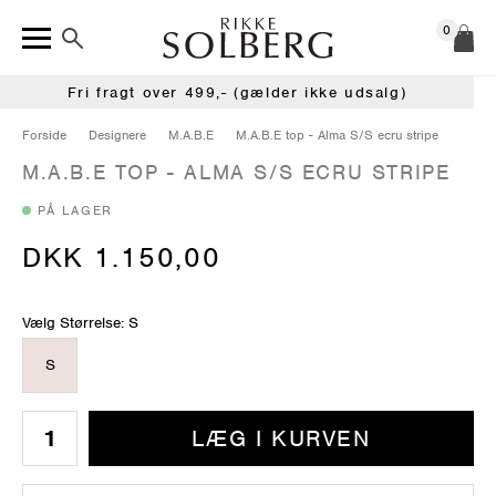
0
Fri fragt over 499,- (gælder ikke udsalg)
Forside
Designere
M.A.B.E
M.A.B.E top - Alma S/S ecru stripe
M.A.B.E TOP - ALMA S/S ECRU STRIPE
PÅ LAGER
DKK 1.150,00
Vælg Størrelse: S
S
LÆG I KURVEN