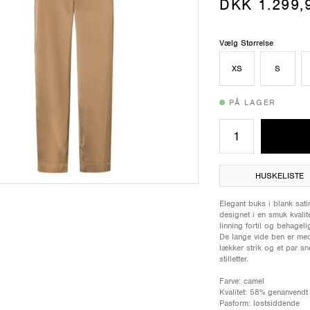
DKK 1.299,
Vælg Størrelse
XS
S
PÅ LAGER
HUSKELISTE
Elegant buks i blank sa
designet i en smuk kvalit
linning fortil og behagel
De lange vide ben er me
lækker strik og et par s
stilletter.
Farve: camel
Kvalitet: 58% genanvendt
Pasform: løstsiddende