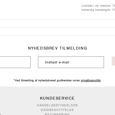
Livvidde i str. medium: 
Indvendig benlængde: 7
NYHEDSBREV TILMELDING
*Ved tilmelding af nyhedsbrevet godkendes vores
privatlivspolitik
.
KUNDESERVICE
HANDELSBETINGELSER
DATABESKYTTELSE
R
RETURNERING