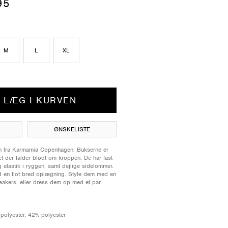
95
M
L
XL
LÆG I KURVEN
ØNSKELISTE
tin fra Karmamia Copenhagen. Bukserne er
et der falder blødt om kroppen. De har fast
ig elastik i ryggen, samt dejlige sidelommer.
d en flot bred oplægning. Style dem med en
neakers, eller dress dem op med et par
 polyester, 42% polyester