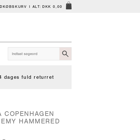
NDKØBSKURV
I ALT:
DKK 0,00
4 dages fuld returret
A COPENHAGEN
 REMY HAMMERED