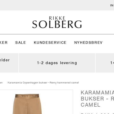
I
KER
SALE
KUNDESERVICE
NYHEDSBREV
ælder
1-2 dages levering
1
en
Karamamia Copenhagen bukser - Remy hammered camel
KARAMAMI
BUKSER -
CAMEL