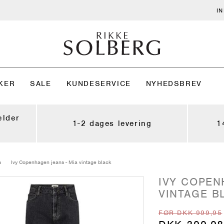
I
KER
SALE
KUNDESERVICE
NYHEDSBREV
ælder
1-2 dages levering
1
s
Ivy Copenhagen jeans - Mia vintage black
IVY COPEN
VINTAGE B
FØR DKK 999,95