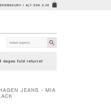
NDKØBSKURV
I ALT:
DKK 0,00
4 dages fuld returret
HAGEN JEANS - MIA
LACK