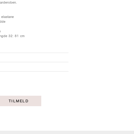
garderoben.
 elastane
idde
m
ngde 32: 81 cm
TILMELD