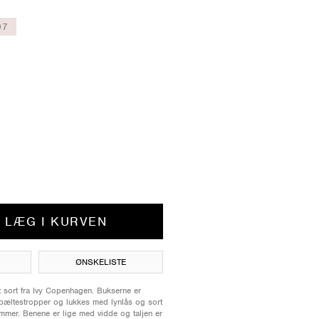
97
LÆG I KURVEN
ØNSKELISTE
t sort fra Ivy Copenhagen. Bukserne er
bæltestropper og lukkes med lynlås og sort
mmer. Benene er lige med vidde og taljen er