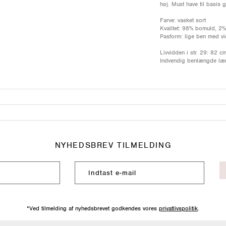
høj. Must have til basis 
Farve: vasket sort
Kvalitet: 98% bomuld, 2%
Pasform: lige ben med v
Livvidden i str. 29: 82 c
Indvendig benlængde læ
NYHEDSBREV TILMELDING
*Ved tilmelding af nyhedsbrevet godkendes vores
privatlivspolitik
.