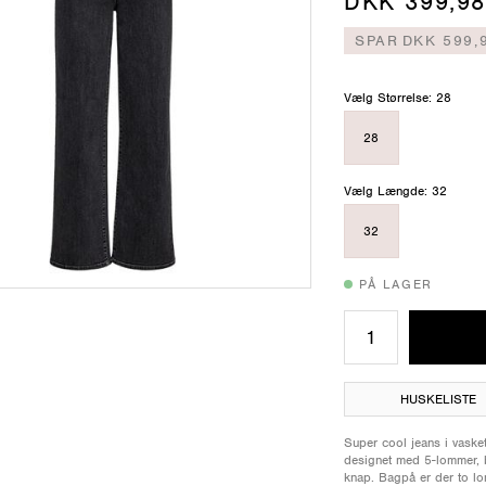
DKK 399,98
SPAR
DKK 599,
Vælg Størrelse: 28
28
Vælg Længde: 32
32
PÅ LAGER
HUSKELISTE
Super cool jeans i vaske
designet med 5-lommer, 
knap. Bagpå er der to lo