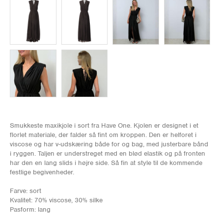
Smukkeste maxikjole i sort fra Have One. Kjolen er designet i et
florlet materiale, der falder så fint om kroppen. Den er helforet i
viscose og har v-udskæring både for og bag, med justerbare bånd
i ryggen. Taljen er understreget med en blød elastik og på fronten
har den en lang slids i højre side. Så fin at style til de kommende
festlige begivenheder.
Farve: sort
Kvalitet: 70% viscose, 30% silke
Pasform: lang