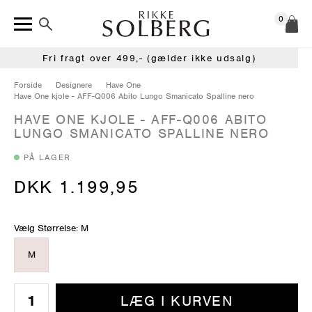
0
Fri fragt over 499,- (gælder ikke udsalg)
Forside
Designere
Have One
Have One kjole - AFF-Q006 Abito Lungo Smanicato Spalline nero
HAVE ONE KJOLE - AFF-Q006 ABITO
LUNGO SMANICATO SPALLINE NERO
PÅ LAGER
DKK 1.199,95
Vælg Størrelse: M
M
LÆG I KURVEN