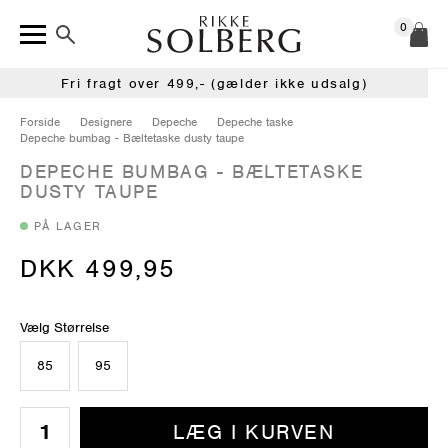
0
Fri fragt over 499,- (gælder ikke udsalg)
Forside
Designere
Depeche
Depeche taske
Depeche bumbag - Bæltetaske dusty taupe
DEPECHE BUMBAG - BÆLTETASKE
DUSTY TAUPE
PÅ LAGER
DKK 499,95
Vælg Størrelse
85
95
LÆG I KURVEN