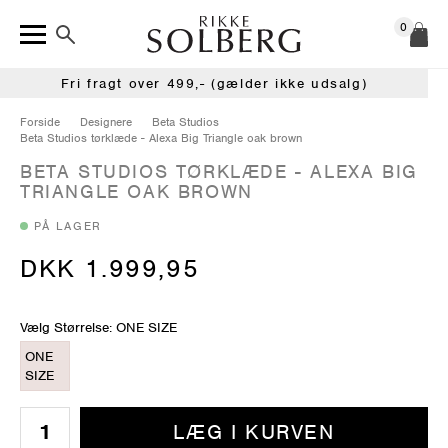
0
Fri fragt over 499,- (gælder ikke udsalg)
Forside
Designere
Beta Studios
Beta Studios tørklæde - Alexa Big Triangle oak brown
BETA STUDIOS TØRKLÆDE - ALEXA BIG
TRIANGLE OAK BROWN
PÅ LAGER
DKK 1.999,95
Vælg Størrelse: ONE SIZE
ONE
SIZE
LÆG I KURVEN