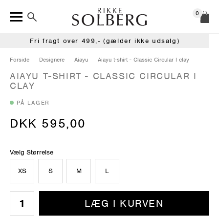
0
Fri fragt over 499,- (gælder ikke udsalg)
Forside
Designere
Aiayu
Aiayu t-shirt - Classic Circular I clay
AIAYU T-SHIRT - CLASSIC CIRCULAR I
CLAY
PÅ LAGER
DKK 595,00
Vælg Størrelse
XS
S
M
L
LÆG I KURVEN