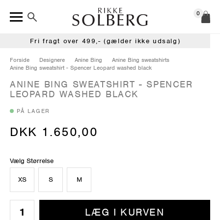
0
Fri fragt over 499,- (gælder ikke udsalg)
Forside
Designere
Anine Bing
Anine Bing sweatshirts
Anine Bing sweatshirt - Spencer Leopard washed black
ANINE BING SWEATSHIRT - SPENCER
LEOPARD WASHED BLACK
PÅ LAGER
DKK 1.650,00
Vælg Størrelse
XS
S
M
LÆG I KURVEN