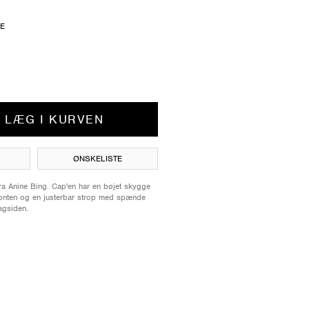
ZE
LÆG I KURVEN
ØNSKELISTE
ra Anine Bing. Cap'en har en bøjet skygge
ronten og en justerbar strop med spænde
agsiden.