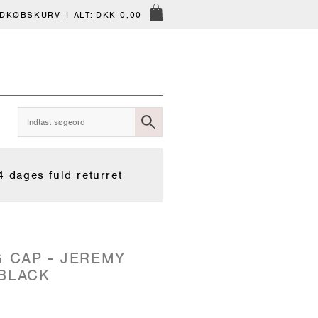
NDKØBSKURV
I ALT:
DKK 0,00
4 dages fuld returret
G CAP - JEREMY
BLACK