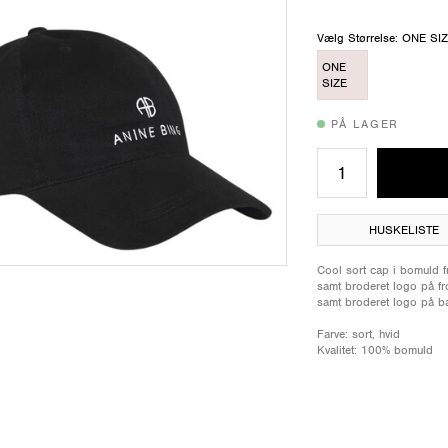
Vælg Størrelse: ONE SI
ONE
SIZE
PÅ LAGER
HUSKELISTE
Cool sort cap i bomuld f
samt broderet logo på f
samt broderet logo på b
Farve: sort, hvid
Kvalitet: 100% bomuld