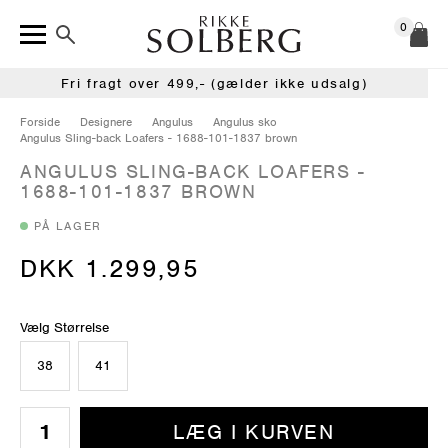
0
Fri fragt over 499,- (gælder ikke udsalg)
Forside
Designere
Angulus
Angulus sko
Angulus Sling-back Loafers - 1688-101-1837 brown
ANGULUS SLING-BACK LOAFERS -
1688-101-1837 BROWN
PÅ LAGER
DKK 1.299,95
Vælg Størrelse
38
41
LÆG I KURVEN