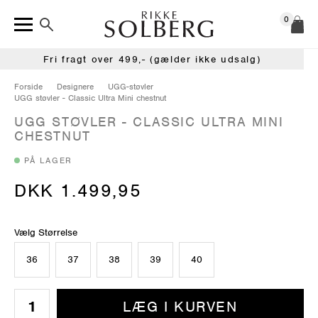
0
Fri fragt over 499,- (gælder ikke udsalg)
Forside
Designere
UGG-støvler
UGG støvler - Classic Ultra Mini chestnut
UGG STØVLER - CLASSIC ULTRA MINI
CHESTNUT
PÅ LAGER
DKK 1.499,95
Vælg Størrelse
36
37
38
39
40
LÆG I KURVEN