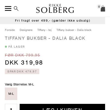
0
Fri fragt over 499,- (gælder ikke udsalg)
Forside
Designere
Tiffany - tøj
Tiffany bukser - Dalia black
TIFFANY BUKSER - DALIA BLACK
PÅ LAGER
FØR DKK 799,95
DKK 319,98
SPAR
DKK 479,97
Vælg Størrelse: M-L
M-L
LÆG I KURVEN