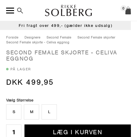
0
Fri fragt over 499,- (gælder ikke udsalg)
Forside
Designere
Second Female
Second Female skjorter
Second Female skjorte - Celiva eggnog
SECOND FEMALE SKJORTE - CELIVA
EGGNOG
PÅ LAGER
DKK 499,95
Vælg Størrelse
S
M
L
LÆG I KURVEN