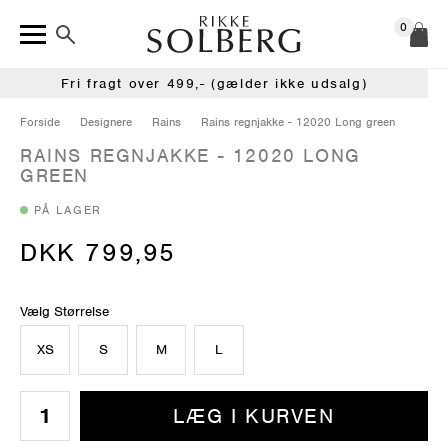
0
Fri fragt over 499,- (gælder ikke udsalg)
Forside
Designere
Rains
Rains regnjakke - 12020 Long green
RAINS REGNJAKKE - 12020 LONG
GREEN
PÅ LAGER
DKK 799,95
Vælg Størrelse
XS
S
M
L
LÆG I KURVEN