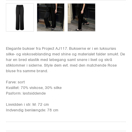
Elegante bukser fra Project AJ117. Bukserne er i en luksuriøs
silke- og viskoseblanding med shine og materialet falder smukt. De
har en bred elastik med løbegang samt snøre i livet og skrå
stiklommer i siderne. Style dem evt. med den matchende Rose
bluse fra samme brand.
Farve: sort
Kvalitet: 70% viskose, 30% silke
Pasform: løstsiddende
Livvidden i str. M: 72 cm
Indvendig benlængde: 78 cm