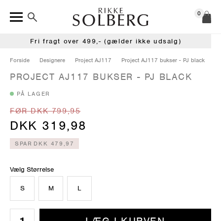
0
Fri fragt over 499,- (gælder ikke udsalg)
Forside
Designere
Project AJ117
Project AJ117 bukser - PJ black
PROJECT AJ117 BUKSER - PJ BLACK
PÅ LAGER
FØR DKK 799,95
DKK 319,98
SPAR
DKK 479,97
Vælg Størrelse
S
M
L
LÆG I KURVEN