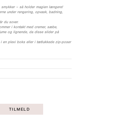
A smykker – så holder magien længere!
ne under rengøring, opvask, badning,
år du sover.
ommer i kontakt med cremer, sæbe,
fume og lignende, da disse slider på
 en plexi boks eller i tætlukkede zip-poser
TILMELD