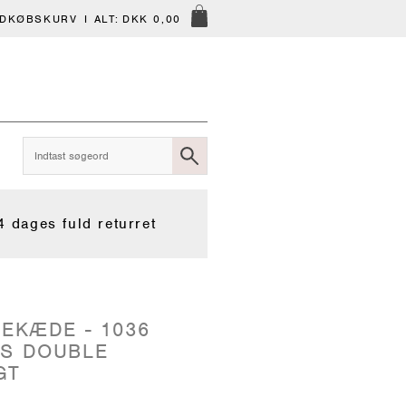
NDKØBSKURV
I ALT:
DKK 0,00
4 dages fuld returret
REKÆDE - 1036
TS DOUBLE
GT