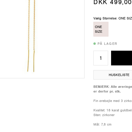
DKK 499,00
Vælg Størrelse: ONE SI
ONE
SIZE
PÅ LAGER
HUSKELISTE
BEMÆRK: Alle øreringe 
er derfor pr. stk.
Fin ørebøjle med 3 zirko
Kvalitet: 18 karat guldbe
Sten: zirkoner
Mål: 7,8 cm