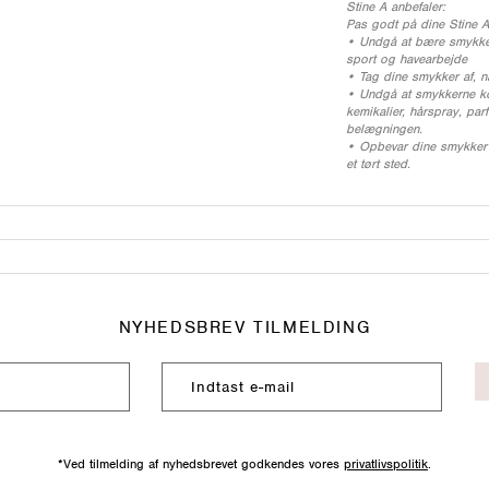
Stine A anbefaler:
Pas godt på dine Stine 
• Undgå at bære smykker
sport og havearbejde
• Tag dine smykker af, n
• Undgå at smykkerne k
kemikalier, hårspray, par
belægningen.
• Opbevar dine smykker i
et tørt sted.
NYHEDSBREV TILMELDING
*Ved tilmelding af nyhedsbrevet godkendes vores
privatlivspolitik
.