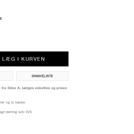
ZE
LÆG I KURVEN
ØNSKELISTE
fra Stine A, sælges enkeltvis og prisen
ner og to kæder.
lagt sterling sølv 925