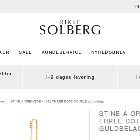
I
KER
SALE
KUNDESERVICE
NYHEDSBREV
ælder
1-2 dages levering
1
ker
STINE A ØREKÆDE - 1036 THREE DOTS DOUBLE guldbelagt
STINE A Ø
THREE DO
GULDBELA