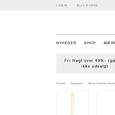
LOGIN
BLIV KUNDE
NYHEDER
SHOP
MÆR
Fri fragt over 499,- (g
ikke udsalg)
Forside
Designere
Stine A Jewlery smyk