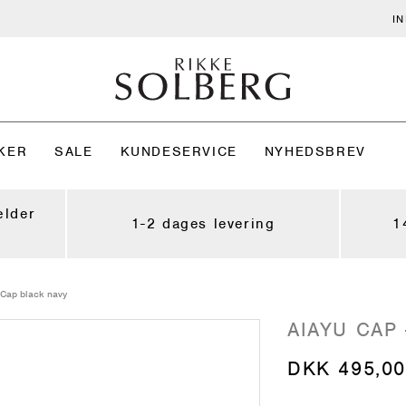
I
KER
SALE
KUNDESERVICE
NYHEDSBREV
ælder
1-2 dages levering
1
 Cap black navy
AIAYU CAP
DKK 495,00