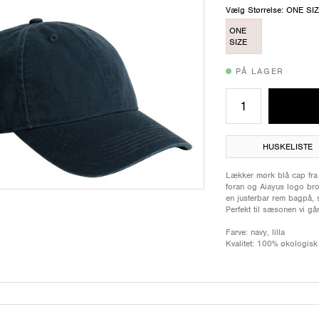
Vælg Størrelse: ONE SI
ONE
SIZE
PÅ LAGER
HUSKELISTE
Lækker mørk blå cap fra
foran og Aiayus logo bro
en justerbar rem bagpå, s
Perfekt til sæsonen vi gå
Farve: navy, lilla
Kvalitet: 100% økologis