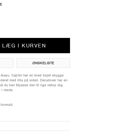
ZE
LÆG I KURVEN
ØNSKELISTE
 Aiayu. Cap'en har en bred bøjet skygge
deret med lilla på siden. Derudover har en
å du kan tilpasse den til lige netop dig.
r i møde.
k bomuld