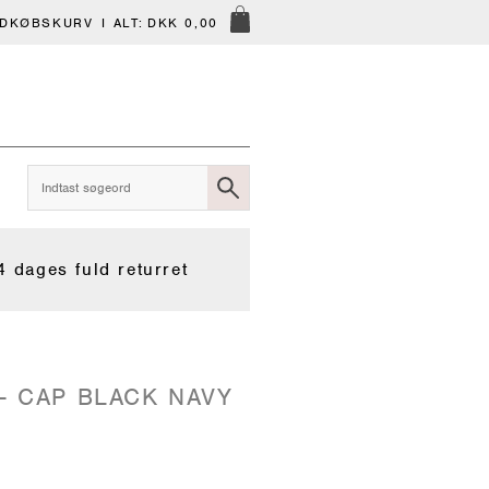
NDKØBSKURV
I ALT:
DKK 0,00
4 dages fuld returret
 - CAP BLACK NAVY