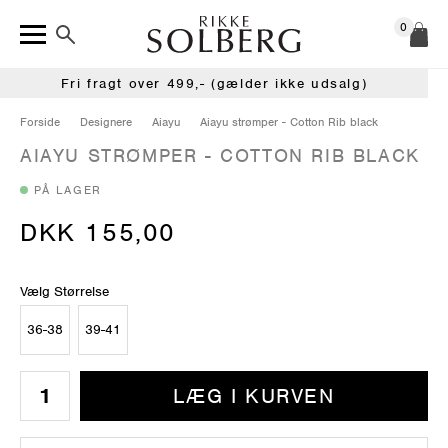
0
Fri fragt over 499,- (gælder ikke udsalg)
Forside
Designere
Aiayu
Aiayu strømper - Cotton Rib black
AIAYU STRØMPER - COTTON RIB BLACK
PÅ LAGER
DKK 155,00
Vælg Størrelse
36-38
39-41
LÆG I KURVEN