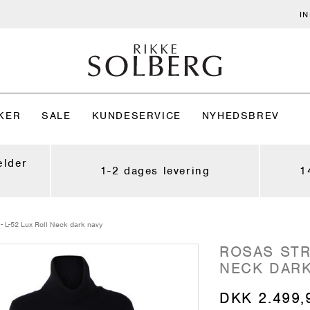
I
KER
SALE
KUNDESERVICE
NYHEDSBREV
ælder
1-2 dages levering
1
 - L-52 Lux Roll Neck dark navy
ROSAS STRI
NECK DARK
DKK 2.499,