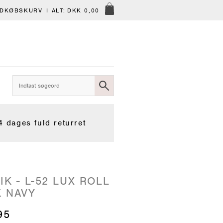
NDKØBSKURV
I ALT:
DKK 0,00
4 dages fuld returret
K - L-52 LUX ROLL
 NAVY
95