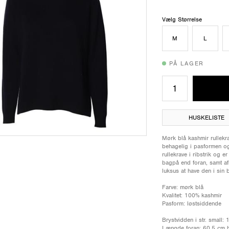
Vælg Størrelse
M
L
PÅ LAGER
HUSKELISTE
Mørk blå kashmir rullekr
behagelig i pasformen og
rullekrave i ribstrik og
bagpå end foran, samt afs
luksus at have den i sin
Farve: mørk blå
Kvalitet: 100% kashmir
Pasform: løstsiddende
Brystvidden i str. small:
Længde foran: 60,5 cm 