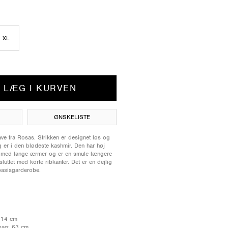
XL
LÆG I KURVEN
ØNSKELISTE
ave fra Rosas. Strikken er designet løs og
 er i den blødeste kashmir. Den har høj
 er med lange ærmer og er en smule længere
luttet med korte ribkanter. Det er en dejlig
 basisgarderobe.
 114 cm
bag: 63 cm