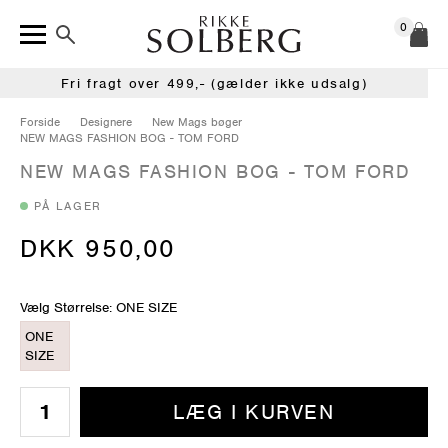
0
Fri fragt over 499,- (gælder ikke udsalg)
Forside
Designere
New Mags bøger
NEW MAGS FASHION BOG - TOM FORD
NEW MAGS FASHION BOG - TOM FORD
PÅ LAGER
DKK 950,00
Vælg Størrelse: ONE SIZE
ONE
SIZE
LÆG I KURVEN