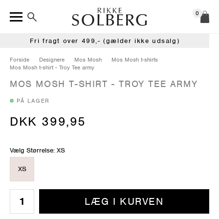
0
Fri fragt over 499,- (gælder ikke udsalg)
Forside
Designere
Mos Mosh
Mos Mosh t-shirts
Mos Mosh t-shirt - Troy Tee army
MOS MOSH T-SHIRT - TROY TEE ARMY
PÅ LAGER
DKK 399,95
Vælg Størrelse: XS
XS
LÆG I KURVEN