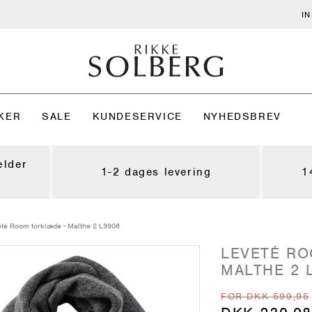
I
KER
SALE
KUNDESERVICE
NYHEDSBREV
ælder
1-2 dages levering
1
té Room tørklæde - Malthe 2 L9906
LEVETÉ RO
MALTHE 2 
FØR DKK 599,95