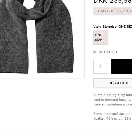
DKK 239,98
SPAR
DKK 359,
Vælg Størrelse: ONE SI
ONE
SIZE
PÅ LAGER
HUSKELISTE
Skønt blødt og fluffy tør
med et broderet tone-i-t
meleret mørkebrun uld- 
Farve: mørkegrå meleret
Kvalitet: 48% nylon, 35%