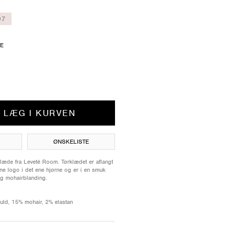
97
ZE
LÆG I KURVEN
ØNSKELISTE
klæde fra Leveté Room. Tørklædet er aflangt
one logo i det ene hjørne og er i en smuk
og mohairblanding.
 uld, 15% mohair, 2% elastan