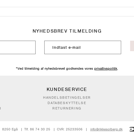
NYHEDSBREV TILMELDING
*Ved tilmelding af nyhedsbrevet godkendes vores
privatlivspolitik
.
KUNDESERVICE
HANDELSBETINGELSER
DATABESKYTTELSE
R
RETURNERING
8250 Egå
Tlf. 86 74 30 25
CVR: 25233506
info@rikkesolberg.dk