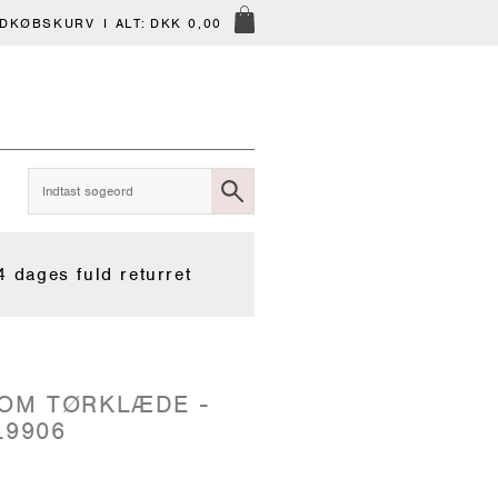
NDKØBSKURV
I ALT:
DKK 0,00
4 dages fuld returret
OM TØRKLÆDE -
L9906