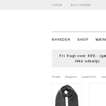
LOGIN
BLIV KUNDE
NYHEDER
SHOP
MÆR
Fri fragt over 499,- (g
ikke udsalg)
Forside
Designere
Leveté Room
Leve