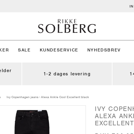
I
KER
SALE
KUNDESERVICE
NYHEDSBREV
ælder
1-2 dages levering
1
s
Ivy Copenhagen jeans - Alexa Ankle Cool Excellent black
IVY COPEN
ALEXA ANK
EXCELLENT