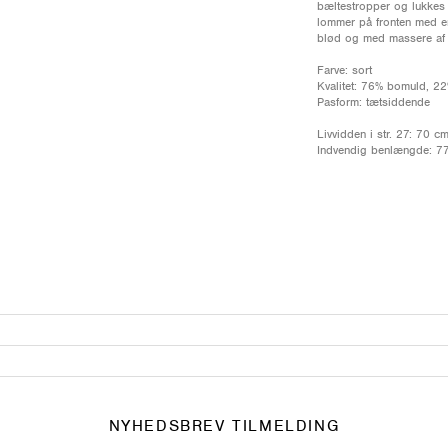
bæltestropper og lukkes 
lommer på fronten med en
blød og med massere af s
Farve: sort
Kvalitet: 76% bomuld, 22
Pasform: tætsiddende
Livvidden i str. 27: 70 c
Indvendig benlængde: 7
NYHEDSBREV TILMELDING