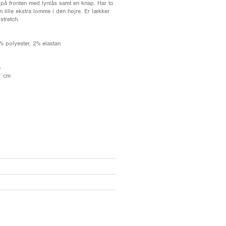
på fronten med lynlås samt en knap. Har to
 lille ekstra lomme i den højre. Er lækker
tretch.
% polyester, 2% elastan
m
7 cm