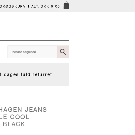
NDKØBSKURV
I ALT:
DKK 0,00
4 dages fuld returret
HAGEN JEANS -
LE COOL
 BLACK