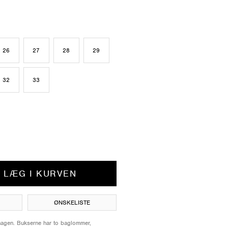
26
27
28
29
32
33
LÆG I KURVEN
ØNSKELISTE
hagen. Bukserne har to baglommer,