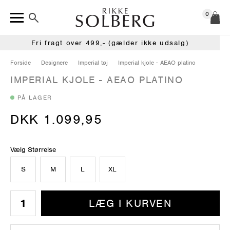
0
Fri fragt over 499,- (gælder ikke udsalg)
Forside
Designere
Imperial tøj
Imperial kjole - AEAO platino
IMPERIAL KJOLE - AEAO PLATINO
PÅ LAGER
DKK 1.099,95
Vælg Størrelse
S
M
L
XL
LÆG I KURVEN