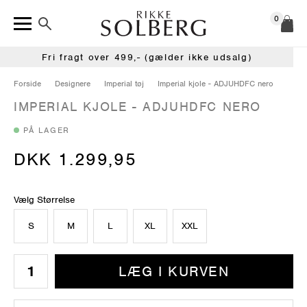
0
Fri fragt over 499,- (gælder ikke udsalg)
Forside
Designere
Imperial tøj
Imperial kjole - ADJUHDFC nero
IMPERIAL KJOLE - ADJUHDFC NERO
PÅ LAGER
DKK 1.299,95
Vælg Størrelse
S
M
L
XL
XXL
LÆG I KURVEN