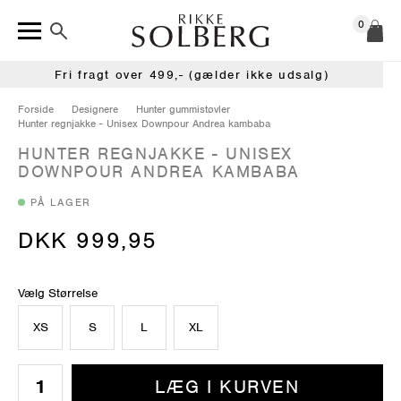
0
Fri fragt over 499,- (gælder ikke udsalg)
Forside
Designere
Hunter gummistøvler
Hunter regnjakke - Unisex Downpour Andrea kambaba
HUNTER REGNJAKKE - UNISEX
DOWNPOUR ANDREA KAMBABA
PÅ LAGER
DKK 999,95
Vælg Størrelse
XS
S
L
XL
LÆG I KURVEN