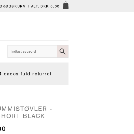
NDKØBSKURV
I ALT:
DKK 0,00
4 dages fuld returret
MMISTØVLER -
SHORT BLACK
00