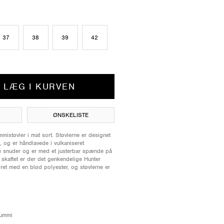
37
38
39
42
LÆG I KURVEN
ØNSKELISTE
mistøvler i mat sort. Støvlerne er designet
, og er håndlavede i vulkaniseret
e snuder og er med et justerbar spænde på
 skaftet er der det genkendelige Hunter
ret med en blød polyester, og støvlerne er
gummi