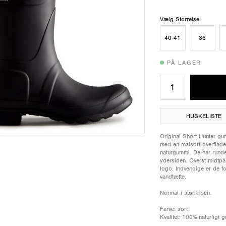
Vælg Størrelse
40-41
36
PÅ LAGER
HUSKELISTE
Original Short Hunter gum
med en matsort overflade
naturgummi. De har rund
ydersiden. Øverst midtpå
logo. Indvendige er de fo
vandtætte.
Normal i størrelsen.
Farve: sort
Kvalitet: 100% naturligt 