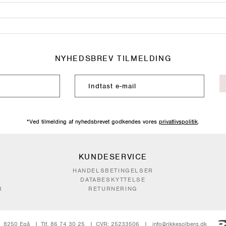
NYHEDSBREV TILMELDING
*Ved tilmelding af nyhedsbrevet godkendes vores
privatlivspolitik
.
KUNDESERVICE
HANDELSBETINGELSER
DATABESKYTTELSE
R
RETURNERING
8250 Egå
Tlf. 86 74 30 25
CVR: 25233506
info@rikkesolberg.dk