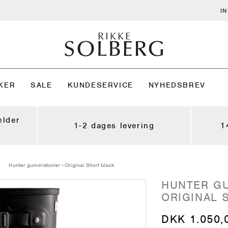
I
KER
SALE
KUNDESERVICE
NYHEDSBREV
ælder
1-2 dages levering
1
Hunter gummistøvler - Original Short black
HUNTER GU
ORIGINAL 
DKK 1.050,